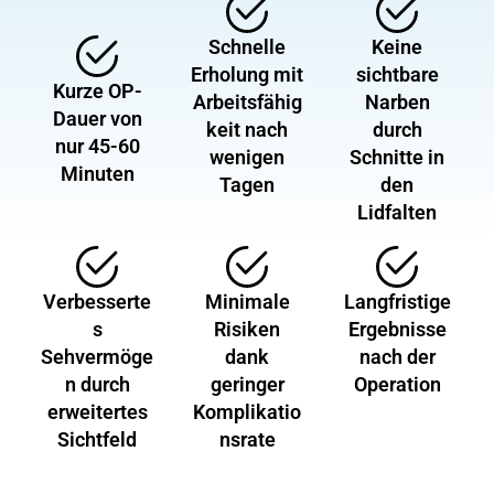
Schnelle
Keine
Erholung mit
sichtbare
Kurze OP-
Arbeitsfähig
Narben
Dauer von
keit nach
durch
nur 45-60
wenigen
Schnitte in
Minuten
Tagen
den
Lidfalten
Verbesserte
Minimale
Langfristige
s
Risiken
Ergebnisse
Sehvermöge
dank
nach der
n durch
geringer
Operation
erweitertes
Komplikatio
Sichtfeld
nsrate