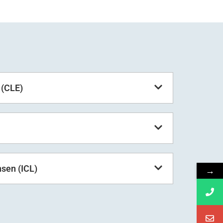
 (CLE)
nsen (ICL)
→