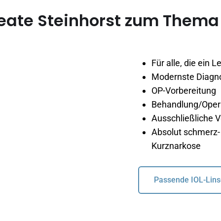
Beate Steinhorst zum Thema 
Für alle, die ein L
Modernste Diagnos
OP-Vorbereitung
Behandlung/Opera
Ausschließliche
Absolut schmerz- 
Kurznarkose
Passende IOL-Lins