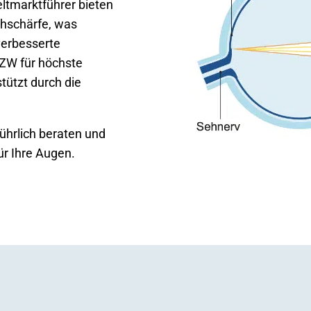
eltmarktführer bieten
ehschärfe, was
verbesserte
LZW für höchste
tützt durch die
ührlich beraten und
ür Ihre Augen.