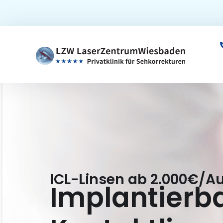
Skip
to
content
ICL-Linsen ab 2.000€/A
Implantierb