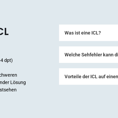
CL
Was ist eine ICL?
Welche Sehfehler kann di
+4 dpt)
schweren
Vorteile der ICL auf einen
ender Lösung
astsehen