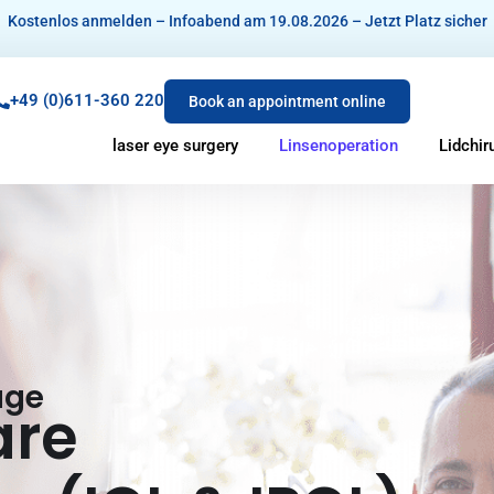
Kostenlos anmelden – Infoabend am 19.08.2026 – Jetzt Platz sicher
+49 (0)611-360 220
Book an appointment online
laser eye surgery
Linsenoperation
Lidchir
uge
are