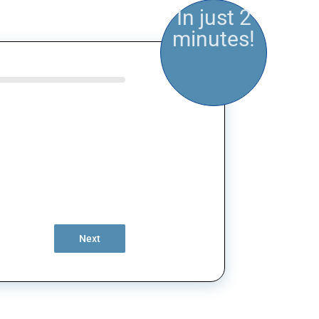
In just 2
minutes!
Next