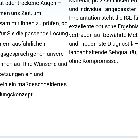
Material, präziser Linsenfer
t oder trockene Augen –
und individuell angepasster
men uns Zeit, um
Implantation steht die
ICL
fü
am mit Ihnen zu prüfen, ob
exzellente optische Ergebni
für Sie die passende Lösung
vertrauen auf bewährte Me
einem ausführlichen
und modernste Diagnostik –
langanhaltende Sehqualität
ngsgespräch gehen unsere
ohne Kompromisse.
innen auf Ihre Wünsche und
etzungen ein und
eln ein maßgeschneidertes
lungskonzept.