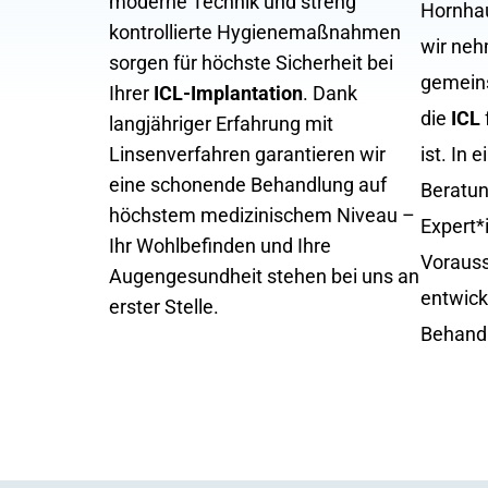
moderne Technik und streng
Hornhau
kontrollierte Hygienemaßnahmen
wir neh
sorgen für höchste Sicherheit bei
gemeins
Ihrer
ICL-Implantation
. Dank
die
ICL
langjähriger Erfahrung mit
Linsenverfahren garantieren wir
ist. In 
eine schonende Behandlung auf
Beratu
höchstem medizinischem Niveau –
Expert*
Ihr Wohlbefinden und Ihre
Vorauss
Augengesundheit stehen bei uns an
entwick
erster Stelle.
Behand