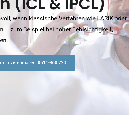
n (ICL & IPCL)
nvoll, wenn klassische Verfahren wie LASIK oder
– zum Beispiel bei hoher Fehlsichtigkeit,
en.
rmin vereinbaren: 0611-360 220