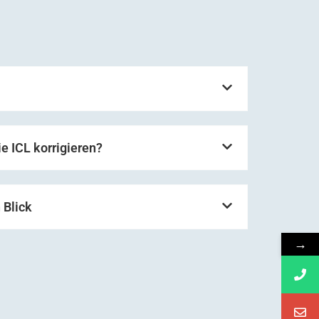
e ICL korrigieren?
 Blick
→